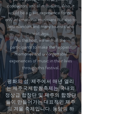
conductors and all musicians. Also, it
would be a great experience for not
only international musicians but also to
Jeju islanders and many tourists who
visit Jeju.
As the host, we wish all the
participants to make the happiest
memories and unforgettable
experiences of music in their lives
through this festival.
평화의 섬, 제주에서 매년 열리
는 제주국제합창축제는 국내외
정상급 합창단 및 제주의 합창단
들이 만들어가는 대표적인 제주
의 겨울 축제입니다. 동양의 하