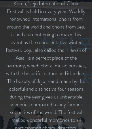
Korea, ‘Jeju International Choir
Festival’ is held in every year. Worldly
renowned international choirs from
around the world and choirs from Jeju
island are continuing to make this
event as the representative winter
festival. Jeju, also called the 'Hawaii of
Asia', is a perfect place of the
harmony, which choral music pursues,
with the beautiful nature and islanders.
The beauty of Jeju island made by the
colorful and distinctive four seasons
during the year gives us unbeatable
sceneries compared to any famous
sceneries of the world. The festival
makes wonderful memories to all
participating choirs, directors,